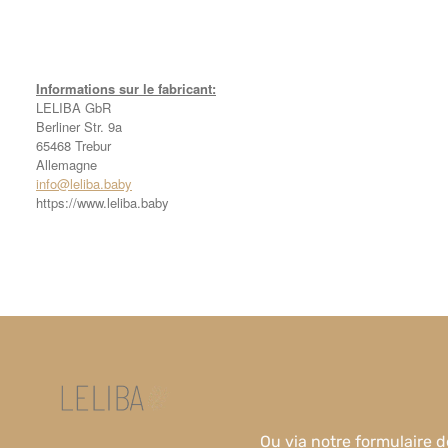
Informations sur le fabricant:
LELIBA GbR
Berliner Str. 9a
65468 Trebur
Allemagne
info@leliba.baby
https://www.leliba.baby
Ou via notre
formulaire d