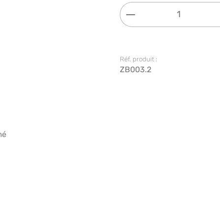
Quantité de produi
Réf. produit :
ZB003.2