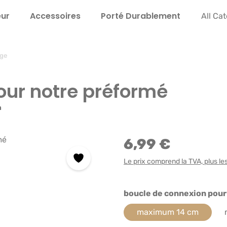
eur
Accessoires
Porté Durable­ment
Instru
All Ca
age
our notre préformé
m
6,99 €
Le prix comprend la TVA, plus les 
Sélectionnez
boucle de connexion pour 
maximum 14 cm