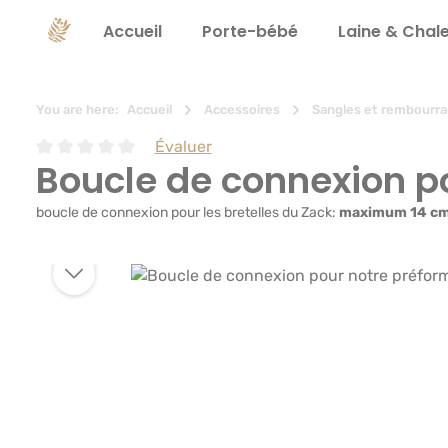
recherche
Passer à la navigation principale
Accueil
Porte-bébé
Laine & Chal
You are here:
Accueil
Accessoires
Sangles et rembourr
Évaluer
Boucle de connexion p
Note moyenne de 0 sur 5 étoiles
boucle de connexion pour les bretelles du Zack:
maximum 14 c
Ignorer la galerie d'images