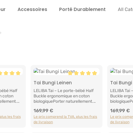
eur
Accessoires
Porté Durable­ment
Instru
All Ca
e
e moyenne de 5 sur 5 étoiles
Note moyenne de 5 sur 5 étoi
Tai Bungi Leinen
Tai Bungi
anier
Ajouter au panier
Ajou
bébé Half
LELIBA Tai – Le porte-bébé Half
LELIBA Tai 
n coton
Buckle ergonomique en coton
Buckle ergo
ellement.
biologiquePorter naturellement.
biologiqueP
S'adapter à chaque
S'adapter à
169,99 €
169,99 €
Prix régulier :
Prix régulier 
 est unique.
famille.Chaque famille est unique.
famille.Chaq
lus les frais
Le prix comprend la TVA, plus les frais
Le prix compre
ent. Alors
Chaque bébé est différent. Alors
Chaque bébé 
de livraison
de livraison
te-bébés
pourquoi tous les porte-bébés
pourquoi to
tiques ?
devraient-ils être identiques ?
devraient-il