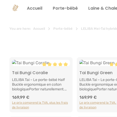
recherche
Passer à la navigation principale
Accueil
Porte-bébé
Laine & Chal
You are here:
Accueil
Porte-bébé
LELIBA Mei-Tai hybrid
Note moyenne de 5 sur 5 étoiles
Not
Tai Bungi Coralie
Tai Bungi Green
Ajouter au panier
Ajouter au p
LELIBA Tai – Le porte-bébé Half
LELIBA Tai – Le porte-
Buckle ergonomique en coton
Buckle ergonomique e
biologiquePorter naturellement.
biologiquePorter natur
S'adapter à chaque
S'adapter à chaque
169,99 €
169,99 €
Prix régulier :
Prix régulier :
famille.Chaque famille est unique.
famille.Chaque famille
Le prix comprend la TVA, plus les frais
Le prix comprend la TVA, p
Chaque bébé est différent. Alors
Chaque bébé est différ
de livraison
de livraison
pourquoi tous les porte-bébés
pourquoi tous les por
devraient-ils être identiques ?
devraient-ils être iden