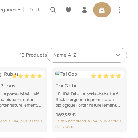
Le panier contient
ctions
à propos de nous
LELIBA vor Ort erleben
tegories
13 Products
les
Note moyenne de 5 sur 5 étoiles
Note moyenne de 5 s
 Rubus
Tai Gobi
ter au panier
Ajouter au panier
– Le porte-bébé Half
LELIBA Tai – Le porte-bébé Half
nomique en coton
Buckle ergonomique en coton
orter naturellement.
biologiquePorter naturellement.
 chaque
S'adapter à chaque
169,99 €
:
Prix régulier :
ue famille est unique.
famille.Chaque famille est unique.
nd la TVA, plus les frais
Le prix comprend la TVA, plus les frais
est différent. Alors
Chaque bébé est différent. Alors
de livraison
us les porte-bébés
pourquoi tous les porte-bébés
s être identiques ?
devraient-ils être identiques ?