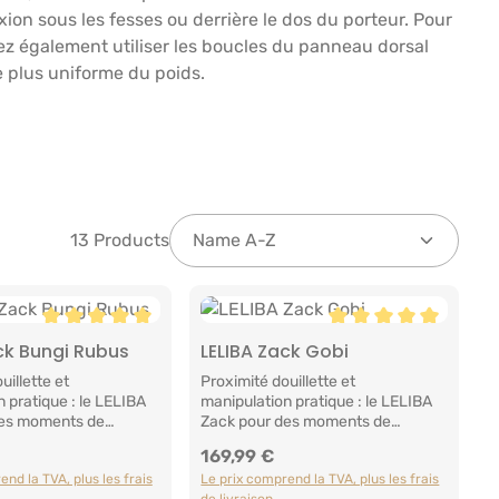
ion sous les fesses ou derrière le dos du porteur. Pour
ez également utiliser les boucles du panneau dorsal
e plus uniforme du poids.
13 Products
les
Note moyenne de 5 sur 5 étoiles
Note moyenne de 5 s
ck Bungi Rubus
LELIBA Zack Gobi
ter au panier
Ajouter au panier
uillette et
Proximité douillette et
 pratique : le LELIBA
manipulation pratique : le LELIBA
des moments de
Zack pour des moments de
ubliablesLe LELIBA
portage inoubliablesLe LELIBA
169,99 €
:
Prix régulier :
 porte-bébé à boucle
Zack est le porte-bébé à boucle
nd la TVA, plus les frais
Le prix comprend la TVA, plus les frais
al pour celles qui
complète idéal pour celles qui