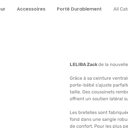
eur
Accessoires
Porté Durable­ment
Instru
All Ca
LELIBA Zack
de la nouvell
Grâce à sa ceinture ventral
porte-bébé s'ajuste parfaite
taille. Des coussinets rem
offrent un soutien latéral 
Les bretelles sont fabriqué
fond dans une sangle robus
de confort. Pour les plus p