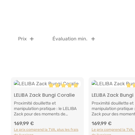
Prix
Évaluation min.
Note moyenne de 5 sur 5 étoiles
Not
LELIBA Zack Bungi Coralie
LELIBA Zack Bungi
Ajouter au panier
Ajouter au p
Proximité douillette et
Proximité douillette et
manipulation pratique : le LELIBA
manipulation pratique 
Zack pour des moments de
Zack pour des moment
portage inoubliablesLe LELIBA
portage inoubliablesL
169,99 €
169,99 €
Prix régulier :
Prix régulier :
Zack est le porte-bébé à boucle
Zack est le porte-bébé
Le prix comprend la TVA, plus les frais
Le prix comprend la TVA, p
complète idéal pour celles qui
complète idéal pour cel