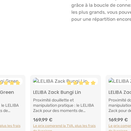
grâce à la boucle de connex
les plus grands, vous pouv
pour une répartition encor
e moyenne de 5 sur 5 étoiles
Note moyenne de 5 sur 5 étoi
 Green
LELIBA Zack Bungi Lin
LELIBA Za
anier
Ajouter au panier
Ajou
Proximité douillette et
Proximité do
: le LELIBA
manipulation pratique : le LELIBA
manipulation
s de
Zack pour des moments de
Zack pour 
e LELIBA
portage inoubliablesLe LELIBA
portage ino
169,99 €
169,99 €
Prix régulier :
Prix régulier 
 à boucle
Zack est le porte-bébé à boucle
Zack est le
lus les frais
Le prix comprend la TVA, plus les frais
Le prix compre
les qui
complète idéal pour celles qui
complète idé