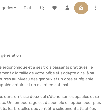
Le panier contient
ctions
à propos de nous
LELIBA vor Ort erleben
tegories
e génération
e ergonomique et à ses trois passants pratiques, le
ment à la taille de votre bébé et s'adapte ainsi à sa
bourrés au niveau des genoux et un dossier réglable
supplémentaire et un maintien optimal.
es dans un tissu doux qui s'étend sur les épaules et se
te. Un rembourrage est disponible en option pour plus
etits, les bretelles peuvent être solidement attachées