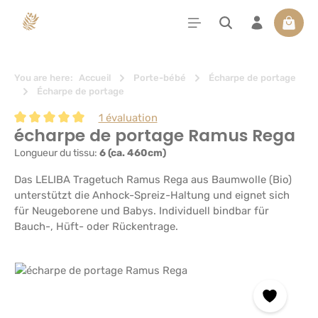
tenu principal
Le pan
You are here:
Accueil
Porte-bébé
Écharpe de portage
Écharpe de portage
1 évaluation
écharpe de portage Ramus Rega
Note moyenne de 5 sur 5 étoiles
Longueur du tissu:
6 (ca. 460cm)
Das LELIBA Tragetuch Ramus Rega aus Baumwolle (Bio)
unterstützt die Anhock-Spreiz-Haltung und eignet sich
für Neugeborene und Babys. Individuell bindbar für
Bauch-, Hüft- oder Rückentrage.
Ignorer la galerie d'images