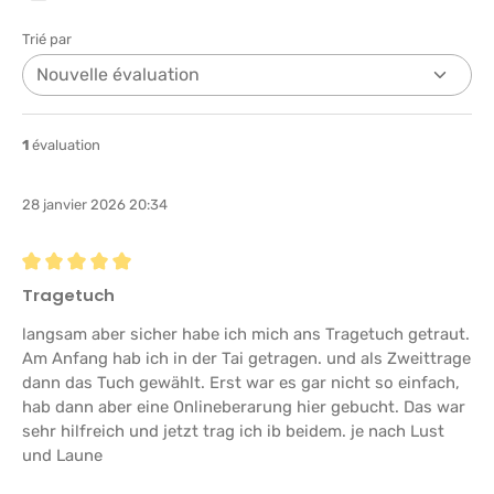
Trié par
1
évaluation
28 janvier 2026 20:34
Évaluation avec une note de 5 sur 5 étoiles
Tragetuch
langsam aber sicher habe ich mich ans Tragetuch getraut.
Am Anfang hab ich in der Tai getragen. und als Zweittrage
dann das Tuch gewählt. Erst war es gar nicht so einfach,
hab dann aber eine Onlineberarung hier gebucht. Das war
sehr hilfreich und jetzt trag ich ib beidem. je nach Lust
und Laune