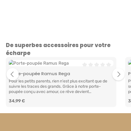
Ignorer la galerie de produits
De superbes accessoires pour votre
écharpe
Note moyenne de 0 sur 
Porte-poupée Ramus Rega
P
Pour les petits parents, rien n'est plus excitant que de
P
suivre les traces des grands. Grâce à notre porte-
s
poupée conçu avec amour, ce rêve devient
p
réalité. Fabriqué en coton 100 % biologique, ce porte-
r
Prix régulier :
34,99 €
P
3
poupée offre un espace douillet et sécurisé pour le jouet
p
préféré de votre enfant. Les enfants adorent recréer
p
leur monde d'adultes, et quoi de plus agréable que
l
d'avoir son propre « bébé » – poupée ou peluche adorée
d
– entouré de ses soins et toujours à portée de
–
main ? Notre porte-poupée le permet ! Doté de sangles à
m