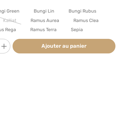
gi Green
Bungi Lin
Bungi Rubus
Kalliat
Ramus Aurea
Ramus Clea
(Cette option n'est pas disponible pour le moment.)
us Rega
Ramus Terra
Sepia
t : Entrez la quantité souhaitée ou utili
Ajouter au panier