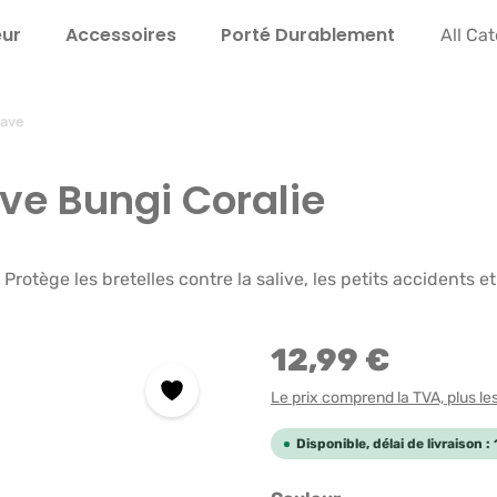
eur
Accessoires
Porté Durable­ment
Instru
All Ca
bave
ave Bungi Coralie
otège les bretelles contre la salive, les petits accidents et
12,99 €
Le prix comprend la TVA, plus les 
Disponible, délai de livraison :