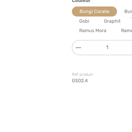
Sélectionnez
Couleur
Bungi Coralie
Bun
Gobi
Graphit
Ramus Mora
Ram
Quantité de produi
Réf. produit :
GS02.4