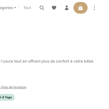
Le panier contient
ctions
à propos de nous
LELIBA vor Ort erleben
tegories
 l’usure tout en offrant plus de confort à votre bébé.
frais de livraison
 1-3 Tage