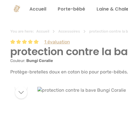
recherche
Passer à la navigation principale
Accueil
Porte-bébé
Laine & Chal
You are here:
Accueil
Accessoires
protection contre la 
1 évaluation
protection contre la b
Note moyenne de 5 sur 5 étoiles
Couleur:
Bungi Coralie
Protège-bretelles doux en coton bio pour porte-bébés. Pr
Ignorer la galerie d'images