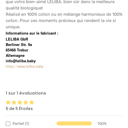
que votre bien-aimé LELIBA, bien sûr dans la meilleure
qualité biologique!
Réalisé en 100% coton ou en mélange harmonieux de 100%
coton. Pour ces moments précieux qui rendent la vie si
unique.
Informations sur le fabricant :
LELIBA GbR
Berliner Str. 9a
65468 Trebur
Allemagne
info@leliba.baby
https://www.leliba.baby
1 sur 1 évaluations
5 de 5 Étoiles
Note moyenne de 5 sur 5 étoiles
Parfait (1)
100%