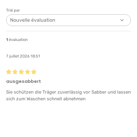
Trié par
1
évaluation
7 juillet 2026 18:51
Évaluation avec une note de 5 sur 5 étoiles
ausgesabbert
Sie schützen die Träger zuverlässig vor Sabber und lassen
sich zum Waschen schnell abnehmen