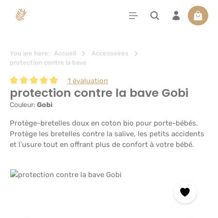
tenu principal
Le pan
You are here:
Accueil
Accessoires
protection contre la bave
1 évaluation
protection contre la bave Gobi
Note moyenne de 5 sur 5 étoiles
Couleur:
Gobi
Protège-bretelles doux en coton bio pour porte-bébés.
Protège les bretelles contre la salive, les petits accidents
et l’usure tout en offrant plus de confort à votre bébé.
Ignorer la galerie d'images