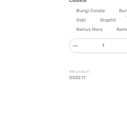
Sélectionnez
Couleur
Bungi Coralie
Bun
Gobi
Graphit
Ramus Mora
Ram
Quantité de produi
Réf. produit :
GS02.11