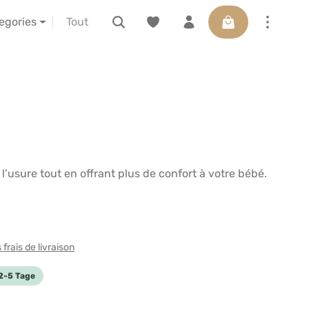
Le panier contient
ctions
à propos de nous
LELIBA vor Ort erleben
tegories
 l’usure tout en offrant plus de confort à votre bébé.
frais de livraison
: 2-5 Tage