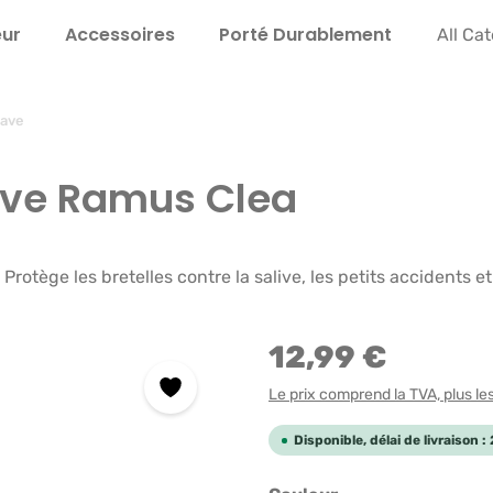
eur
Accessoires
Porté Durable­ment
Instru
All Ca
bave
bave Ramus Clea
otège les bretelles contre la salive, les petits accidents et
12,99 €
Le prix comprend la TVA, plus les 
Disponible, délai de livraison 