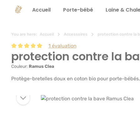
recherche
Passer à la navigation principale
Accueil
Porte-bébé
Laine & Chal
You are here:
Accueil
Accessoires
protection contre la 
1 évaluation
protection contre la 
Note moyenne de 5 sur 5 étoiles
Couleur:
Ramus Clea
Protège-bretelles doux en coton bio pour porte-bébés. Pr
Ignorer la galerie d'images