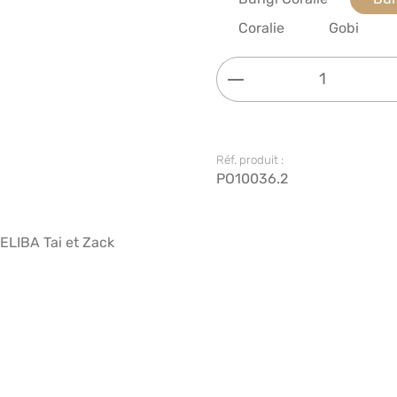
Coralie
Gobi
Quantité de produi
Réf. produit :
PO10036.2