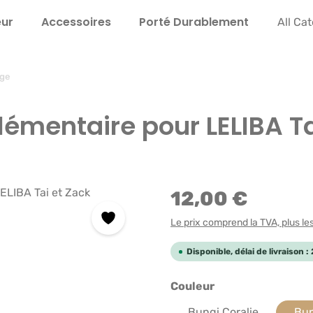
eur
Accessoires
Porté Durable­ment
Instru
All Ca
age
émentaire pour LELIBA Ta
12,00 €
Le prix comprend la TVA, plus les 
Disponible, délai de livraison 
Sélectionnez
Couleur
Bungi Coralie
Bun