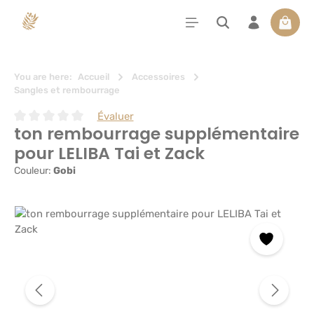
tenu principal
Le pan
You are here:
Accueil
Accessoires
Sangles et rembourrage
Évaluer
ton rembourrage supplémentaire
Note moyenne de 0 sur 5 étoiles
pour LELIBA Tai et Zack
Couleur:
Gobi
Ignorer la galerie d'images