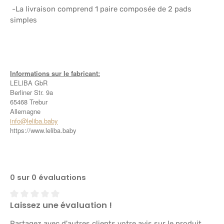
-La livraison comprend 1 paire composée de 2 pads
simples
Informations sur le fabricant:
LELIBA GbR
Berliner Str. 9a
65468 Trebur
Allemagne
info@leliba.baby
https://www.leliba.baby
0 sur 0 évaluations
Laissez une évaluation !
Note moyenne de 0 sur 5 étoiles
Partagez avec d'autres clients votre avis sur le produit.