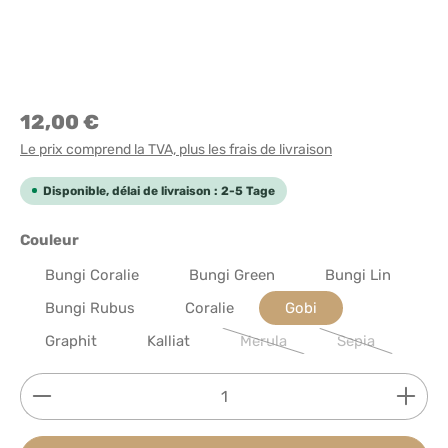
12,00 €
Le prix comprend la TVA, plus les frais de livraison
Disponible, délai de livraison : 2-5 Tage
Sélectionnez
Couleur
Bungi Coralie
Bungi Green
Bungi Lin
Bungi Rubus
Coralie
Gobi
Graphit
Kalliat
Merula
Sepia
(Cette option n'est pas dispon
(Cette option n
Quantité de produit : Entrez la quantité souhaitée