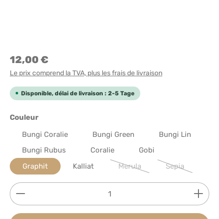
12,00 €
Le prix comprend la TVA, plus les frais de livraison
Disponible, délai de livraison : 2-5 Tage
Sélectionnez
Couleur
Bungi Coralie
Bungi Green
Bungi Lin
Bungi Rubus
Coralie
Gobi
Graphit
Kalliat
Merula
Sepia
(Cette option n'est pas dispon
(Cette option n
Quantité de produit : Entrez la quantité souhaitée