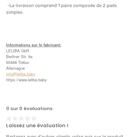
-La livraison comprend 1 paire composée de 2 pads
simples
Informations sur le fabricant:
LELIBA GbR
Berliner Str. 9a
65468 Trebur
Allemagne
info@leliba.baby
https://www.leliba.baby
0 sur 0 évaluations
Laissez une évaluation !
Note moyenne de 0 sur 5 étoiles
Partagez avec d'autres clients votre avis sur le produit.