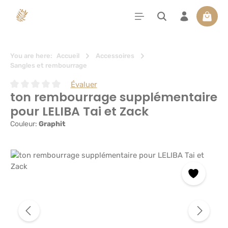
tenu principal
Le pan
You are here:
Accueil
Accessoires
Sangles et rembourrage
Évaluer
ton rembourrage supplémentaire
Note moyenne de 0 sur 5 étoiles
pour LELIBA Tai et Zack
Couleur:
Graphit
Ignorer la galerie d'images