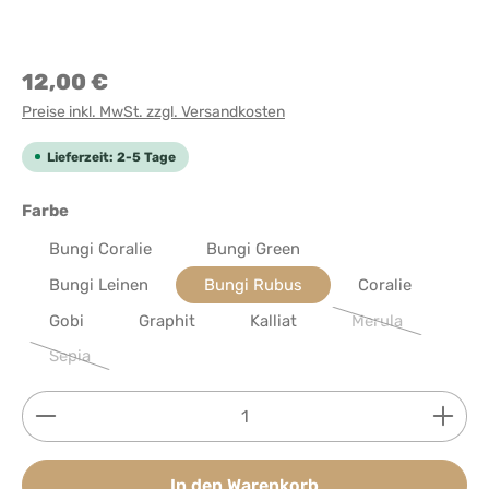
12,00 €
Preise inkl. MwSt. zzgl. Versandkosten
Lieferzeit: 2-5 Tage
auswählen
Farbe
Bungi Coralie
Bungi Green
Bungi Leinen
Bungi Rubus
Coralie
Gobi
Graphit
Kalliat
Merula
(Diese Option ist 
Sepia
(Diese Option ist zurzeit nicht verfügbar.)
Produkt Anzahl: Gib den gewünschten Wert ein ode
In den Warenkorb