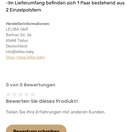
-Im Lieferumfang befinden sich 1 Paar bestehend aus
2 Einzelpolstern
Herstellerinformationen:
LELIBA GbR
Berliner Str. 9a
65468 Trebur
Deutschland
info@leliba.baby
https://www.leliba.baby
0 von 0 Bewertungen
Bewerten Sie dieses Produkt!
Durchschnittliche Bewertung von 0 von 5 Sternen
Teilen Sie Ihre Erfahrungen mit anderen Kunden.
Bewertung schreiben