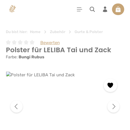
alt springen
Waren
Du bist hier:
Home
Zubehör
Gurte & Polster
Bewerten
Polster für LELIBA Tai und Zack
Durchschnittliche Bewertung von 0 von 5 Sternen
Farbe:
Bungi Rubus
Bildergalerie überspringen