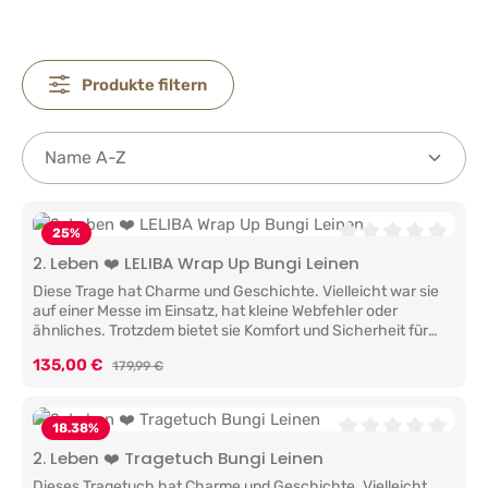
Produkte filtern
25
%
Durchschnittliche 
2. Leben ❤️ LELIBA Wrap Up Bungi Leinen
Diese Trage hat Charme und Geschichte. Vielleicht war sie
auf einer Messe im Einsatz, hat kleine Webfehler oder
ähnliches. Trotzdem bietet sie Komfort und Sicherheit für
unvergessliche Momente mit deinem Baby.Breite Träger,
Verkaufspreis:
135,00 €
Regulärer Preis:
179,99 €
große Leichtigkeit: Die LELIBA Wrap Up für bequemes Tragen
auch für schwere KinderDeine LELIBA Wrap Up wird mit
allem geliefert, was du benötigst: eine Wrap Up inklusive
Kopfstütze, 4 herausnehmbaren Polstern und einer leicht
18.38
%
verständlichen Anleitung, um dir den Einstieg zu erleichtern,
Durchschnittliche 
2. Leben ❤️ Tragetuch Bungi Leinen
viel Liebe und natürlich auch immer gerne mit Unterstützung
Dieses Tragetuch hat Charme und Geschichte. Vielleicht
durch uns.Unsere LELIBA Wrap Up bietet dir folgende