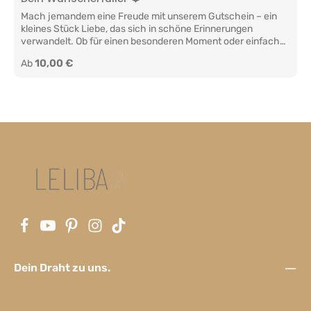
Mach jemandem eine Freude mit unserem Gutschein – ein
kleines Stück Liebe, das sich in schöne Erinnerungen
verwandelt. Ob für einen besonderen Moment oder einfach
so – dieser Wunscherfüller schenkt Nähe und
Regulärer Preis:
10,00 €
Ab
Wohlgefühl.“Herstellerinformationen: LELIBA GbR Berliner
Str. 9a 65468 Trebur Deutschland info@leliba.baby
https://www.leliba.baby
Dein Draht zu uns.