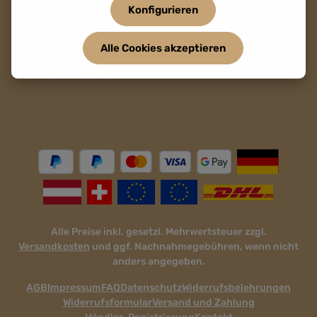
Konfigurieren
Alle Cookies akzeptieren
Dein Draht zu uns.
Alle Preise inkl. gesetzl. Mehrwertsteuer zzgl.
Versandkosten
und ggf. Nachnahmegebühren, wenn nicht
anders angegeben.
AGB
Impressum
FAQ
Datenschutz
Widerrufsbelehrungen
Widerrufsformular
Versand und Zahlung