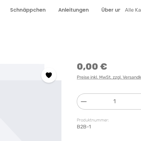
Schnäppchen
Anleitungen
Über uns
L
Alle K
0,00 €
Preise inkl. MwSt. zzgl. Versand
Produkt Anzahl: G
Produktnummer:
B2B-1