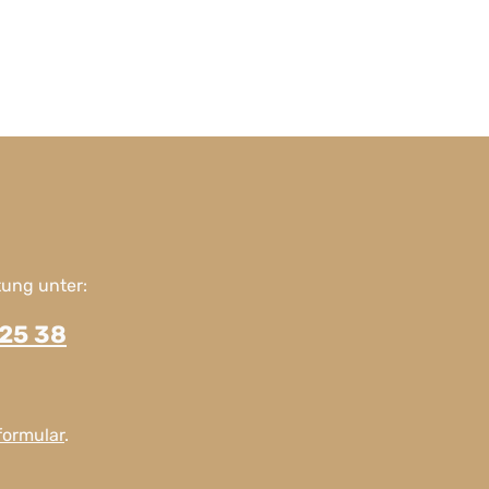
ung unter:
225 38
formular
.