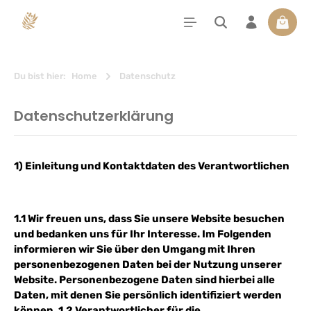
alt springen
Waren
Du bist hier:
Home
Datenschutz
Datenschutzerklärung
1) Einleitung und Kontaktdaten des Verantwortlichen
1.1 Wir freuen uns, dass Sie unsere Website besuchen
und bedanken uns für Ihr Interesse. Im Folgenden
informieren wir Sie über den Umgang mit Ihren
personenbezogenen Daten bei der Nutzung unserer
Website. Personenbezogene Daten sind hierbei alle
Daten, mit denen Sie persönlich identifiziert werden
können. 1.2 Verantwortlicher für die