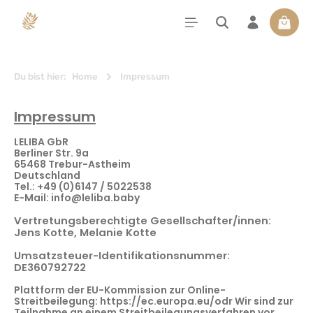
alt springen
Waren
Du bist hier:
Home
Impressum
Impressum
LELIBA GbR
Berliner Str. 9a
65468 Trebur-Astheim
Deutschland
Tel.: +49 (0)6147 / 5022538
E-Mail: info@leliba.baby
Vertretungsberechtigte Gesellschafter/innen:
Jens Kotte, Melanie Kotte
Umsatzsteuer-Identifikationsnummer:
DE360792722
Plattform der EU-Kommission zur Online-
Streitbeilegung: https://ec.europa.eu/odr Wir sind zur
Teilnahme an einem Streitbeilegungsverfahren vor