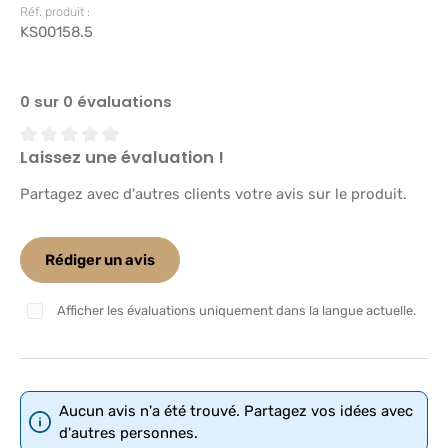
Réf. produit :
KS00158.5
0 sur 0 évaluations
Laissez une évaluation !
Note moyenne de 0 sur 5 étoiles
Partagez avec d'autres clients votre avis sur le produit.
Rédiger un avis
Afficher les évaluations uniquement dans la langue actuelle.
Aucun avis n'a été trouvé. Partagez vos idées avec
d'autres personnes.