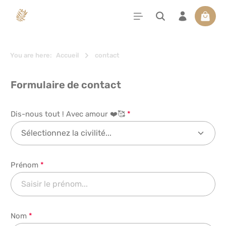
tenu principal
Le pan
You are here:
Accueil
contact
Formulaire de contact
Dis-nous tout ! Avec amour ❤️🥰
*
Prénom
*
Nom
*