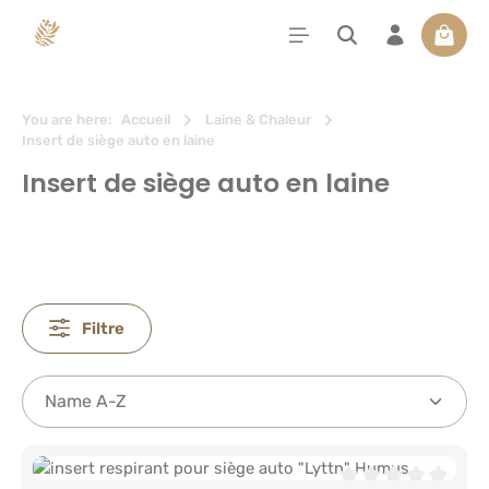
tenu principal
Le pan
You are here:
Accueil
Laine & Chaleur
Insert de siège auto en laine
Insert de siège auto en laine
Filtre