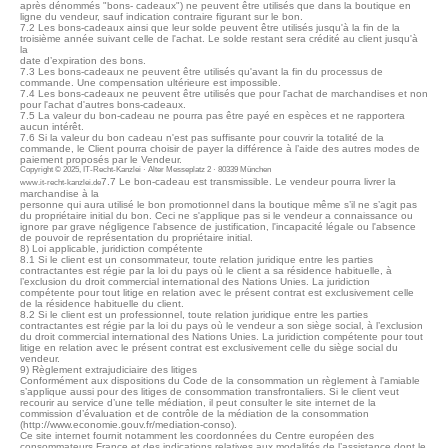
après dénommés "bons- cadeaux") ne peuvent être utilisés que dans la boutique en
ligne du vendeur, sauf indication contraire figurant sur le bon.
7.2 Les bons-cadeaux ainsi que leur solde peuvent être utilisés jusqu'à la fin de la
troisième année suivant celle de l'achat. Le solde restant sera crédité au client jusqu'à
la
date d’expiration des bons.
7.3 Les bons-cadeaux ne peuvent être utilisés qu'avant la fin du processus de
commande. Une compensation ultérieure est impossible.
7.4 Les bons-cadeaux ne peuvent être utilisés que pour l'achat de marchandises et non
pour l'achat d'autres bons-cadeaux.
7.5 La valeur du bon-cadeau ne pourra pas être payé en espèces et ne rapportera
aucun intérêt.
7.6 Si la valeur du bon cadeau n'est pas suffisante pour couvrir la totalité de la
commande, le Client pourra choisir de payer la différence à l’aide des autres modes de
paiement proposés par le Vendeur.
Copyright © 2025, IT-Recht-Kanzlei · Alter Messeplatz 2 · 80339 München
7.7 Le bon-cadeau est transmissible. Le vendeur pourra livrer la
www.it-recht-kanzlei.de
marchandise à la
personne qui aura utilisé le bon promotionnel dans la boutique même s’il ne s’agit pas
du propriétaire initial du bon. Ceci ne s'applique pas si le vendeur a connaissance ou
ignore par grave négligence l'absence de justification, l'incapacité légale ou l'absence
de pouvoir de représentation du propriétaire initial.
8) Loi applicable, juridiction compétente
8.1 Si le client est un consommateur, toute relation juridique entre les parties
contractantes est régie par la loi du pays où le client a sa résidence habituelle, à
l’exclusion du droit commercial international des Nations Unies. La juridiction
compétente pour tout litige en relation avec le présent contrat est exclusivement celle
de la résidence habituelle du client.
8.2 Si le client est un professionnel, toute relation juridique entre les parties
contractantes est régie par la loi du pays où le vendeur a son siège social, à l’exclusion
du droit commercial international des Nations Unies. La juridiction compétente pour tout
litige en relation avec le présent contrat est exclusivement celle du siège social du
vendeur.
9) Règlement extrajudiciaire des litiges
Conformément aux dispositions du Code de la consommation un règlement à l'amiable
s’applique aussi pour des litiges de consommation transfrontaliers. Si le client veut
recourir au service d’une telle médiation, il peut consulter le site internet de la
commission d’évaluation et de contrôle de la médiation de la consommation
(http://www.economie.gouv.fr/mediation-conso).
Ce site internet fournit notamment les coordonnées du Centre européen des
consommateurs France et des indications relatives aux modalités de l’assistance dont le