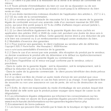
6.1.7 Le client n'a pas droit à la résolution de la vente si le défaut de conformité est
mineur.
6.1.8 Toute période d'immobilisation du bien en vue de sa réparation ou de son
remplacement suspend la garantie qui restait à courir jusqu'à la délivrance du bien
remis en état.
6.1.9 Les droits mentionnés ci-dessus résultent de l'application des articles L. 217-1 à L.
217-32 du code de la consommation.
6.1.10 Le vendeur qui fait obstacle de mauvaise foi à la mise en œuvre de la garantie
légale de conformité encourt une amende civile d'un montant maximal de 300 000
euros, qui peut être porté jusqu'à 10 % du chiffre d'affaires moyen annuel (article L.
241-5 du code de la consommation).
6.1.11 Le client bénéficie également de la garantie légale des vices cachés en
application des articles 1641 à 1649 du code civil, pendant une durée de deux ans à
compter de la découverte du défaut. Cette garantie donne droit à une réduction de prix
si le bien est conservé ou à un remboursement intégral contre restitution du bien.
6.2 Modalités d’exercice des garanties
6.2.1 Pour exercer ses garanties, le client s'adresse au vendeur afin de définir les
Copyright © 2025, IT-Recht-Kanzlei · Alter Messeplatz 2 · 80339 München
modalités d'exercice de la garantie.
www.it-recht-kanzlei.de
6.2.2 Dans le cas d’un renvoi par voie postale, dès réception du produit par le vendeur,
ce dernier examinera le produit afin de déterminer si le défaut ou dysfonctionnement
allégué est couvert par une garantie légale ou commerciale.
6.2.3 Dans l’hypothèse où le retour est jugé conforme par le vendeur, celui-ci
procèdera:
- Dans le cadre de la garantie légale : soit la réparation, soit le remplacement, soit à
défaut la réduction du prix ou la résolution du contrat.
- Dans le cadre de la garantie commerciale : le client pourra bénéficier des droits prévus
par le vendeur.
6.2.4 Le client est libre de choisir un autre mode d'envoi de son produit que ceux
proposés par le vendeur. Dans ce cas les frais seront à sa charge. Il est également libre
de souscrire ou non une assurance en cas de perte, de vol ou de destruction de son
colis.
6.2.5 Enfin, le client est responsable du mode d'emballage de son produit, lequel doit
être réalisé de telle sorte que le produit puisse voyager sans risque de casse ou de
dégradation.
6.3 Les informations légales obligatoires qui informent les consommateurs sur les
modalités de mise en œuvre de leurs garanties légales peuvent être consultées ici:
www.it-recht-kanzlei.de/informations-sur-les-garanties-legales-france.php
7) Encaissement de bons-cadeaux
7.1 Les bons qui peuvent être achetés par le biais de la boutique en ligne du vendeur
(ci-