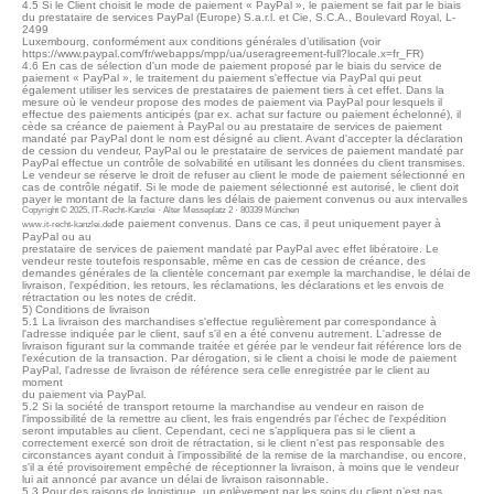
4.5 Si le Client choisit le mode de paiement « PayPal », le paiement se fait par le biais
du prestataire de services PayPal (Europe) S.a.r.l. et Cie, S.C.A., Boulevard Royal, L-
2499
Luxembourg, conformément aux conditions générales d’utilisation (voir
https://www.paypal.com/fr/webapps/mpp/ua/useragreement-full?locale.x=fr_FR)
4.6 En cas de sélection d'un mode de paiement proposé par le biais du service de
paiement « PayPal », le traitement du paiement s'effectue via PayPal qui peut
également utiliser les services de prestataires de paiement tiers à cet effet. Dans la
mesure où le vendeur propose des modes de paiement via PayPal pour lesquels il
effectue des paiements anticipés (par ex. achat sur facture ou paiement échelonné), il
cède sa créance de paiement à PayPal ou au prestataire de services de paiement
mandaté par PayPal dont le nom est désigné au client. Avant d'accepter la déclaration
de cession du vendeur, PayPal ou le prestataire de services de paiement mandaté par
PayPal effectue un contrôle de solvabilité en utilisant les données du client transmises.
Le vendeur se réserve le droit de refuser au client le mode de paiement sélectionné en
cas de contrôle négatif. Si le mode de paiement sélectionné est autorisé, le client doit
payer le montant de la facture dans les délais de paiement convenus ou aux intervalles
Copyright © 2025, IT-Recht-Kanzlei · Alter Messeplatz 2 · 80339 München
de paiement convenus. Dans ce cas, il peut uniquement payer à
www.it-recht-kanzlei.de
PayPal ou au
prestataire de services de paiement mandaté par PayPal avec effet libératoire. Le
vendeur reste toutefois responsable, même en cas de cession de créance, des
demandes générales de la clientèle concernant par exemple la marchandise, le délai de
livraison, l'expédition, les retours, les réclamations, les déclarations et les envois de
rétractation ou les notes de crédit.
5) Conditions de livraison
5.1 La livraison des marchandises s'effectue regulièrement par correspondance à
l'adresse indiquée par le client, sauf s'il en a été convenu autrement. L'adresse de
livraison figurant sur la commande traitée et gérée par le vendeur fait référence lors de
l'exécution de la transaction. Par dérogation, si le client a choisi le mode de paiement
PayPal, l'adresse de livraison de référence sera celle enregistrée par le client au
moment
du paiement via PayPal.
5.2 Si la société de transport retourne la marchandise au vendeur en raison de
l'impossibilité de la remettre au client, les frais engendrés par l’échec de l'expédition
seront imputables au client. Cependant, ceci ne s’appliquera pas si le client a
correctement exercé son droit de rétractation, si le client n'est pas responsable des
circonstances ayant conduit à l'impossibilité de la remise de la marchandise, ou encore,
s'il a été provisoirement empêché de réceptionner la livraison, à moins que le vendeur
lui ait annoncé par avance un délai de livraison raisonnable.
5.3 Pour des raisons de logistique, un enlèvement par les soins du client n’est pas