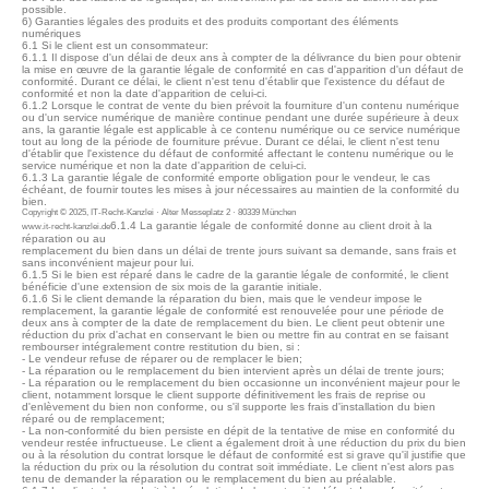
possible.
6) Garanties légales des produits et des produits comportant des éléments
numériques
6.1 Si le client est un consommateur:
6.1.1 Il dispose d'un délai de deux ans à compter de la délivrance du bien pour obtenir
la mise en œuvre de la garantie légale de conformité en cas d'apparition d'un défaut de
conformité. Durant ce délai, le client n'est tenu d'établir que l'existence du défaut de
conformité et non la date d'apparition de celui-ci.
6.1.2 Lorsque le contrat de vente du bien prévoit la fourniture d'un contenu numérique
ou d'un service numérique de manière continue pendant une durée supérieure à deux
ans, la garantie légale est applicable à ce contenu numérique ou ce service numérique
tout au long de la période de fourniture prévue. Durant ce délai, le client n'est tenu
d'établir que l'existence du défaut de conformité affectant le contenu numérique ou le
service numérique et non la date d'apparition de celui-ci.
6.1.3 La garantie légale de conformité emporte obligation pour le vendeur, le cas
échéant, de fournir toutes les mises à jour nécessaires au maintien de la conformité du
bien.
Copyright © 2025, IT-Recht-Kanzlei · Alter Messeplatz 2 · 80339 München
6.1.4 La garantie légale de conformité donne au client droit à la
www.it-recht-kanzlei.de
réparation ou au
remplacement du bien dans un délai de trente jours suivant sa demande, sans frais et
sans inconvénient majeur pour lui.
6.1.5 Si le bien est réparé dans le cadre de la garantie légale de conformité, le client
bénéficie d'une extension de six mois de la garantie initiale.
6.1.6 Si le client demande la réparation du bien, mais que le vendeur impose le
remplacement, la garantie légale de conformité est renouvelée pour une période de
deux ans à compter de la date de remplacement du bien. Le client peut obtenir une
réduction du prix d'achat en conservant le bien ou mettre fin au contrat en se faisant
rembourser intégralement contre restitution du bien, si :
- Le vendeur refuse de réparer ou de remplacer le bien;
- La réparation ou le remplacement du bien intervient après un délai de trente jours;
- La réparation ou le remplacement du bien occasionne un inconvénient majeur pour le
client, notamment lorsque le client supporte définitivement les frais de reprise ou
d'enlèvement du bien non conforme, ou s'il supporte les frais d'installation du bien
réparé ou de remplacement;
- La non-conformité du bien persiste en dépit de la tentative de mise en conformité du
vendeur restée infructueuse. Le client a également droit à une réduction du prix du bien
ou à la résolution du contrat lorsque le défaut de conformité est si grave qu'il justifie que
la réduction du prix ou la résolution du contrat soit immédiate. Le client n'est alors pas
tenu de demander la réparation ou le remplacement du bien au préalable.