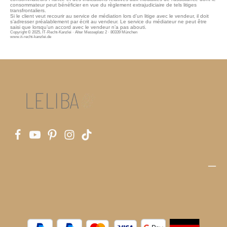
consommateur peut bénéficier en vue du règlement extrajudiciaire de tels litiges
transfrontaliers.
Si le client veut recourir au service de médiation lors d’un litige avec le vendeur, il doit
s’adresser préalablement par écrit au vendeur. Le service du médiateur ne peut être
saisi que lorsqu’un accord avec le vendeur n’a pas abouti.
Copyright © 2025, IT-Recht-Kanzlei · Alter Messeplatz 2 · 80339 München
www.it-recht-kanzlei.de