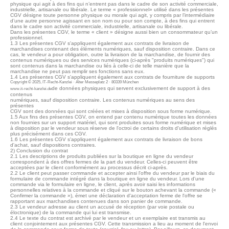
physique qui agit à des fins qui n’entrent pas dans le cadre de son activité commerciale,
industrielle, artisanale ou libérale. Le terme « professionnel» utilisé dans les présentes
CGV désigne toute personne physique ou morale qui agit, y compris par l’intermédiaire
d’une autre personne agissant en son nom ou pour son compte, à des fins qui entrent
dans le cadre son activité commerciale, industrielle, artisanale ou libérale.
Dans les présentes CGV, le terme « client » désigne aussi bien un consommateur qu’un
professionnel.
1.3 Les présentes CGV s'appliquent également aux contrats de livraison de
marchandises contenant des éléments numériques, sauf disposition contraire. Dans ce
cas, le vendeur a pour obligation, outre la livraison de la marchandise, de fournir des
contenus numériques ou des services numériques (ci-après "produits numériques") qui
sont contenus dans la marchandise ou liés à celle-ci de telle manière que la
marchandise ne peut pas remplir ses fonctions sans eux.
1.4 Les présentes CGV s'appliquent également aux contrats de fourniture de supports
Copyright © 2025, IT-Recht-Kanzlei · Alter Messeplatz 2 · 80339 München
de données physiques qui servent exclusivement de support à des
www.it-recht-kanzlei.de
contenus
numériques, sauf disposition contraire. Les contenus numériques au sens des
présentes
CGV sont des données qui sont créées et mises à disposition sous forme numérique.
1.5 Aux fins des présentes CGV, on entend par contenu numérique toutes les données
non fournies sur un support matériel, qui sont produites sous forme numérique et mises
à disposition par le vendeur sous réserve de l'octroi de certains droits d'utilisation réglés
plus précisément dans ces CGV.
1.6 Les présentes CGV s'appliquent également aux contrats de livraison de bons
d'achat, sauf dispositions contraires.
2) Conclusion du contrat
2.1 Les descriptions de produits publiées sur la boutique en ligne du vendeur
correspondent à des offres fermes de la part du vendeur. Celles-ci peuvent être
acceptées par le client conformément au processus décrit ci-après.
2.2 Le client peut passer commande et accepter ainsi l'offre du vendeur par le biais du
formulaire de commande intégré dans la boutique en ligne du vendeur. Lors d'une
commande via le formulaire en ligne, le client, après avoir saisi les informations
personnelles relatives à la commande et cliqué sur le bouton achevant la commande («
Confirmer la commande »), émet une déclaration d'acceptation ferme de l'offre se
rapportant aux marchandises contenues dans son panier de commande.
2.3 Le vendeur adresse au client un accusé de réception (par voie postale ou
éloctronique) de la commande qui lui est transmise.
2.4 Le texte du contrat est archivé par le vendeur et un exemplaire est transmis au
client conjointement aux présentes CGV. Cette transmission a lieu au moment de l'envoi