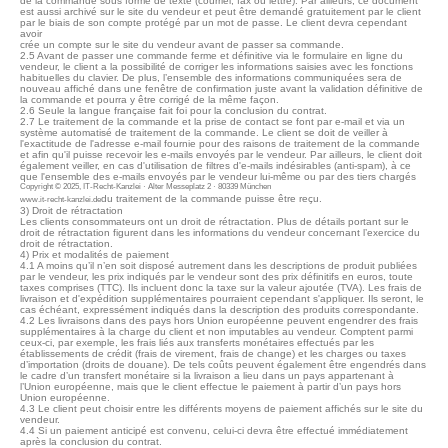
de la commande sous forme de texte (courriel, fax ou lettre). Par ailleurs, ce document
est aussi archivé sur le site du vendeur et peut être demandé gratuitement par le client
par le biais de son compte protégé par un mot de passe. Le client devra cependant
avoir
crée un compte sur le site du vendeur avant de passer sa commande.
2.5 Avant de passer une commande ferme et définitive via le formulaire en ligne du
vendeur, le client a la possibilité de corriger les informations saisies avec les fonctions
habituelles du clavier. De plus, l’ensemble des informations communiquées sera de
nouveau affiché dans une fenêtre de confirmation juste avant la validation définitive de
la commande et pourra y être corrigé de la même façon.
2.6 Seule la langue française fait foi pour la conclusion du contrat.
2.7 Le traitement de la commande et la prise de contact se font par e-mail et via un
système automatisé de traitement de la commande. Le client se doit de veiller à
l'exactitude de l'adresse e-mail fournie pour des raisons de traitement de la commande
et afin qu'il puisse recevoir les e-mails envoyés par le vendeur. Par ailleurs, le client doit
également veiller, en cas d'utilisation de filtres d'e-mails indésirables (anti-spam), à ce
que l'ensemble des e-mails envoyés par le vendeur lui-même ou par des tiers chargés
Copyright © 2025, IT-Recht-Kanzlei · Alter Messeplatz 2 · 80339 München
du traitement de la commande puisse être reçu.
www.it-recht-kanzlei.de
3) Droit de rétractation
Les clients consommateurs ont un droit de rétractation. Plus de détails portant sur le
droit de rétractation figurent dans les informations du vendeur concernant l’exercice du
droit de rétractation.
4) Prix et modalités de paiement
4.1 A moins qu’il n’en soit disposé autrement dans les descriptions de produit publiées
par le vendeur, les prix indiqués par le vendeur sont des prix définitifs en euros, toute
taxes comprises (TTC). Ils incluent donc la taxe sur la valeur ajoutée (TVA). Les frais de
livraison et d'expédition supplémentaires pourraient cependant s'appliquer. Ils seront, le
cas échéant, expressément indiqués dans la description des produits correspondante.
4.2 Les livraisons dans des pays hors Union européenne peuvent engendrer des frais
supplémentaires à la charge du client et non imputables au vendeur. Comptent parmi
ceux-ci, par exemple, les frais liés aux transferts monétaires effectués par les
établissements de crédit (frais de virement, frais de change) et les charges ou taxes
d’importation (droits de douane). De tels coûts peuvent également être engendrés dans
le cadre d’un transfert monétaire si la livraison a lieu dans un pays appartenant à
l’Union européenne, mais que le client effectue le paiement à partir d’un pays hors
Union européenne.
4.3 Le client peut choisir entre les différents moyens de paiement affichés sur le site du
vendeur.
4.4 Si un paiement anticipé est convenu, celui-ci devra être effectué immédiatement
après la conclusion du contrat.