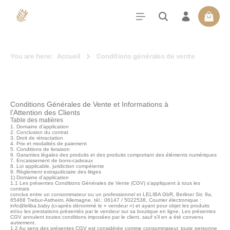
tenu principal
Le pan
You are here:
Accueil
Conditions générales de vente
Conditions Générales de Vente et Informations à
l’Attention des Clients
Table des matières
1. Domaine d’application
2. Conclusion du contrat
3. Droit de rétractation
4. Prix et modalités de paiement
5. Conditions de livraison
6. Garanties légales des produits et des produits comportant des éléments numériques
7. Encaissement de bons-cadeaux
8. Loi applicable, juridiction compétente
9. Règlement extrajudiciaire des litiges
1) Domaine d’application
1.1 Les présentes Conditions Générales de Vente (CGV) s’appliquent à tous les
contrats
conclus entre un consommateur ou un professionnel et LELIBA GbR, Berliner Str. 9a,
65468 Trebur-Astheim, Allemagne, tél.: 06147 / 5022538, Courrier électronique :
info@leliba.baby (ci-après dénommé le « vendeur ») et ayant pour objet les produits
et/ou les prestations présentés par le vendeur sur sa boutique en ligne. Les présentes
CGV annulent toutes conditions imposées par le client, sauf s'il en a été convenu
autrement.
1.2 Au sens des présentes CGV est considérée comme consommateur, toute personne