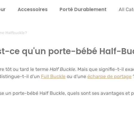
eur
Accessoires
Porté Durable­ment
Instru
All Ca
ine Halfbuckle?
st-ce qu'un porte-bébé Half-Buc
e tôt ou tard le terme
Half Buckle
. Mais que signifie-t-il e
distingue-t-il d'un
Full Buckle
ou d'une
écharpe de portage
se un porte-bébé Half Buckle, quels sont ses avantages et po