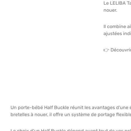
Le LELIBA Ta
nouer.
Il combine a
ajustées ind
👉 Découvri
Un porte-bébé Half Buckle réunit les avantages d'une éc
bretelles à nouer, il offre un système de portage fle
Le choix d'un Half Buckle dépend avant tout de vos pr