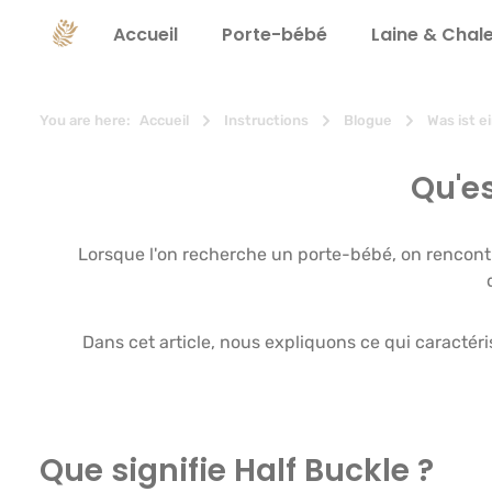
recherche
Passer à la navigation principale
Accueil
Porte-bébé
Laine & Chal
You are here:
Accueil
Instructions
Blogue
Was ist e
Qu'e
Lorsque l'on recherche un porte-bébé, on rencontr
Dans cet article, nous expliquons ce qui caractéri
Que signifie Half Buckle ?