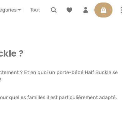
Le panier contient
ctions
à propos de nous
LELIBA vor Ort erleben
tegories
kle ?
xactement ? Et en quoi un porte-bébé Half Buckle se
?
ur quelles familles il est particulièrement adapté.