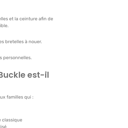
les et la ceinture afin de
ible.
es bretelles à nouer.
s personnelles.
Buckle est-il
x familles qui :
e classique
isé