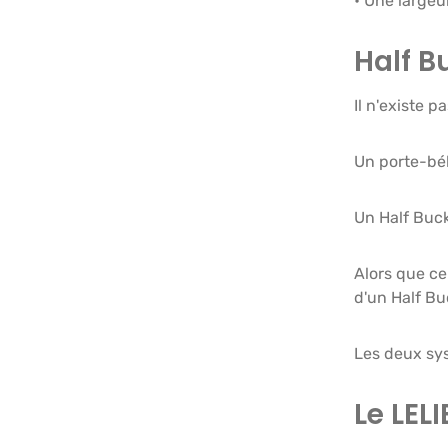
• Une largeu
Half B
Il n'existe 
Un porte-béb
Un Half Buck
Alors que cer
d'un Half Bu
Les deux sy
Le LEL