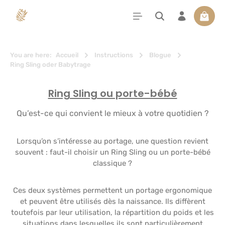
tenu principal
Le pan
You are here:
Accueil
Instructions
Blogue
Ring Sling oder Babytrage
Ring Sling ou porte-bébé
Qu’est-ce qui convient le mieux à votre quotidien ?
Lorsqu’on s’intéresse au portage, une question revient
souvent : faut-il choisir un Ring Sling ou un porte-bébé
classique ?
Ces deux systèmes permettent un portage ergonomique
et peuvent être utilisés dès la naissance. Ils diffèrent
toutefois par leur utilisation, la répartition du poids et les
situations dans lesquelles ils sont particulièrement