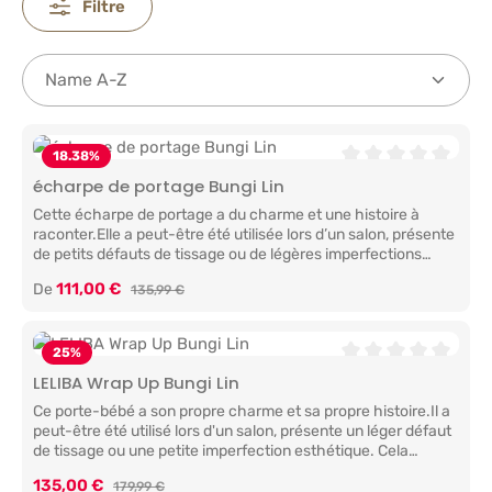
Filtre
18.38
%
Note moyenne de 0 
écharpe de portage Bungi Lin
Cette écharpe de portage a du charme et une histoire à
raconter.Elle a peut-être été utilisée lors d’un salon, présente
de petits défauts de tissage ou de légères imperfections
similaires. Malgré cela, elle offre toujours confort, sécurité et
Prix de vente :
111,00 €
De
Prix régulier :
135,99 €
de précieux moments de proximité avec votre bébé.La
magie du portage réside dans la proximité. Votre rythme
cardiaque, votre odeur, votre voix : tout cela procure sécurité
et confiance à votre bébé. Votre écharpe de portage LELIBA
25
%
renforce ce lien et favorise votre bien-être émotionnel à tous
Note moyenne de 0 
LELIBA Wrap Up Bungi Lin
les deux.Votre aventure ensembleQue vous vous promeniez
Ce porte-bébé a son propre charme et sa propre histoire.Il a
au parc, fassiez du shopping ou restiez simplement à la
peut-être été utilisé lors d'un salon, présente un léger défaut
maison, profitez de votre moment LELIBA. Vous avez les
de tissage ou une petite imperfection esthétique. Cela
mains libres et votre bébé se sent en sécurité. Ensemble,
n'enlève rien à sa qualité : il vous offrira le même confort, la
vous explorez le monde, pas à pas. Fait avec amourChez
Prix de vente :
135,00 €
Prix régulier :
179,99 €
même sécurité et de précieux moments de proximité avec
LELIBA, la vie, l'amour et l'instinct sont au cœur de nos