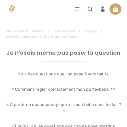
tenu principal
Le pan
You are here:
Accueil
Instructions
Blogue
Ich habe mich gar nicht getraut zu fragen
Je n'osais même pas poser la question
Il y a des questions que l'on pose à voix haute.
« Comment régler correctement mon porte-bébé ? »
« À partir de quand puis-je porter mon bébé dans le dos ?
»
Et puis il y a les questions que l'on ne pose presque