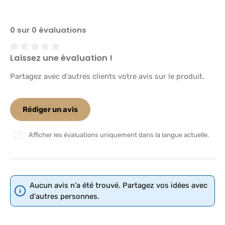
0 sur 0 évaluations
Laissez une évaluation !
Note moyenne de 0 sur 5 étoiles
Partagez avec d'autres clients votre avis sur le produit.
Rédiger un avis
Afficher les évaluations uniquement dans la langue actuelle.
Aucun avis n'a été trouvé. Partagez vos idées avec
d'autres personnes.