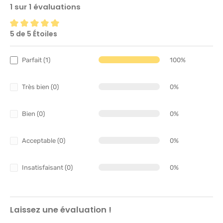
1 sur 1 évaluations
5 de 5 Étoiles
Note moyenne de 5 sur 5 étoiles
Parfait (1)
100%
Très bien (0)
0%
Bien (0)
0%
Acceptable (0)
0%
Insatisfaisant (0)
0%
Laissez une évaluation !