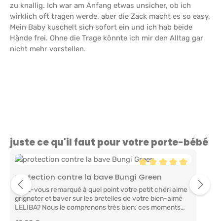
zu knallig. Ich war am Anfang etwas unsicher, ob ich
wirklich oft tragen werde, aber die Zack macht es so easy.
Mein Baby kuschelt sich sofort ein und ich hab beide
Hände frei. Ohne die Trage könnte ich mir den Alltag gar
nicht mehr vorstellen.
Ignorer la galerie de produits
juste ce qu'il faut pour votre porte-bébé
Note moyenne de 5 sur 
protection contre la bave Bungi Green
Avez-vous remarqué à quel point votre petit chéri aime
grignoter et baver sur les bretelles de votre bien-aimé
LELIBA? Nous le comprenons très bien: ces moments
précieux sont tout simplement inestimables! C’est