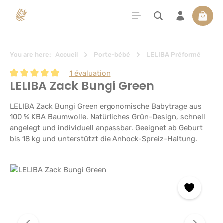
tenu principal
Le pan
You are here:
Accueil
Porte-bébé
LELIBA Préformé
1 évaluation
LELIBA Zack Bungi Green
Note moyenne de 5 sur 5 étoiles
LELIBA Zack Bungi Green ergonomische Babytrage aus
100 % KBA Baumwolle. Natürliches Grün-Design, schnell
angelegt und individuell anpassbar. Geeignet ab Geburt
bis 18 kg und unterstützt die Anhock-Spreiz-Haltung.
Ignorer la galerie d'images