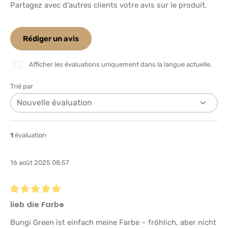
Partagez avec d'autres clients votre avis sur le produit.
Rédiger un avis
Afficher les évaluations uniquement dans la langue actuelle.
Trié par
1
évaluation
16 août 2025 08:57
Évaluation avec une note de 5 sur 5 étoiles
lieb die Farbe
Bungi Green ist einfach meine Farbe – fröhlich, aber nicht