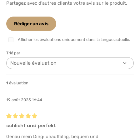
Partagez avec d'autres clients votre avis sur le produit.
Rédiger un avis
Afficher les évaluations uniquement dans la langue actuelle.
Trié par
1
évaluation
19 août 2025 16:44
Évaluation avec une note de 5 sur 5 étoiles
schlicht und perfekt
Genau mein Ding: unauffällig, bequem und