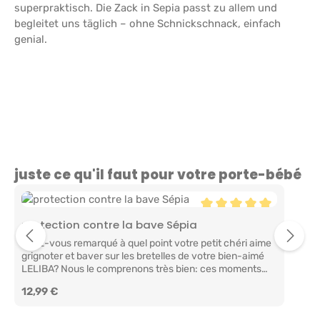
superpraktisch. Die Zack in Sepia passt zu allem und
begleitet uns täglich – ohne Schnickschnack, einfach
genial.
Ignorer la galerie de produits
juste ce qu'il faut pour votre porte-bébé
Note moyenne de 5 sur 
protection contre la bave Sépia
Avez-vous remarqué à quel point votre petit chéri aime
grignoter et baver sur les bretelles de votre bien-aimé
LELIBA? Nous le comprenons très bien: ces moments
précieux sont tout simplement inestimables! C’est
Prix régulier :
12,99 €
pourquoi nous vous recommandons nos protège-
ceintures de sécurité pratiques. Nos protège-ceintures