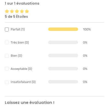
1 sur 1 évaluations
5 de 5 Étoiles
Note moyenne de 5 sur 5 étoiles
Parfait (1)
100%
Très bien (0)
0%
Bien (0)
0%
Acceptable (0)
0%
Insatisfaisant (0)
0%
Laissez une évaluation !