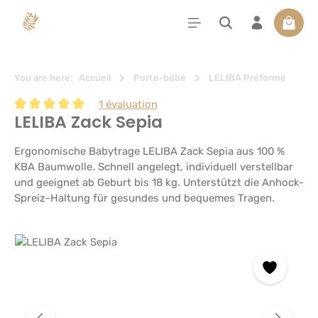
tenu principal
Le pan
You are here:
Accueil
Porte-bébé
LELIBA Préformé
1 évaluation
LELIBA Zack Sepia
Note moyenne de 5 sur 5 étoiles
Ergonomische Babytrage LELIBA Zack Sepia aus 100 %
KBA Baumwolle. Schnell angelegt, individuell verstellbar
und geeignet ab Geburt bis 18 kg. Unterstützt die Anhock-
Spreiz-Haltung für gesundes und bequemes Tragen.
Ignorer la galerie d'images