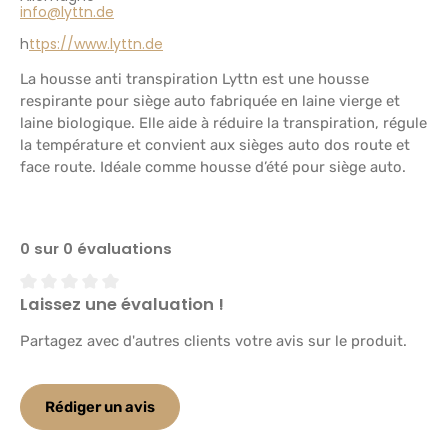
info@lyttn.de
h
ttps
://www.lyttn.de
La housse anti transpiration Lyttn est une housse
respirante pour siège auto fabriquée en laine vierge et
laine biologique. Elle aide à réduire la transpiration, régule
la température et convient aux sièges auto dos route et
face route. Idéale comme housse d’été pour siège auto.
0 sur 0 évaluations
Laissez une évaluation !
Note moyenne de 0 sur 5 étoiles
Partagez avec d'autres clients votre avis sur le produit.
Rédiger un avis