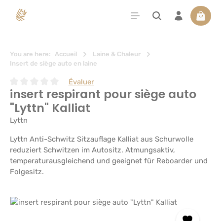
tenu principal
Le pan
You are here:
Accueil
Laine & Chaleur
Insert de siège auto en laine
Évaluer
insert respirant pour siège auto
Note moyenne de 0 sur 5 étoiles
"Lyttn" Kalliat
Lyttn
Lyttn Anti-Schwitz Sitzauflage Kalliat aus Schurwolle
reduziert Schwitzen im Autositz. Atmungsaktiv,
temperaturausgleichend und geeignet für Reboarder und
Folgesitz.
Ignorer la galerie d'images