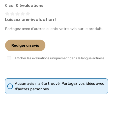
0 sur 0 évaluations
Laissez une évaluation !
Note moyenne de 0 sur 5 étoiles
Partagez avec d'autres clients votre avis sur le produit.
Rédiger un avis
Afficher les évaluations uniquement dans la langue actuelle.
Aucun avis n'a été trouvé. Partagez vos idées avec
d'autres personnes.