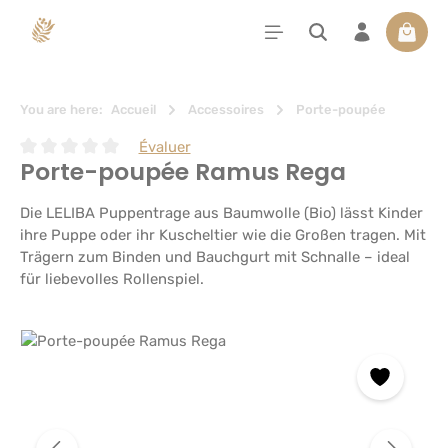
tenu principal
Le pan
You are here:
Accueil
Accessoires
Porte-poupée
Évaluer
Porte-poupée Ramus Rega
Note moyenne de 0 sur 5 étoiles
Die LELIBA Puppentrage aus Baumwolle (Bio) lässt Kinder
ihre Puppe oder ihr Kuscheltier wie die Großen tragen. Mit
Trägern zum Binden und Bauchgurt mit Schnalle – ideal
für liebevolles Rollenspiel.
Ignorer la galerie d'images