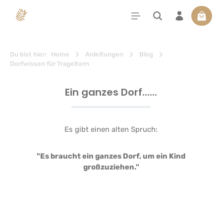
alt springen
Waren
Du bist hier:
Home
Anleitungen
Blog
Dorfwissen für Trageltern
Ein ganzes Dorf......
Es gibt einen alten Spruch:
"Es braucht ein ganzes Dorf, um ein Kind
großzuziehen."