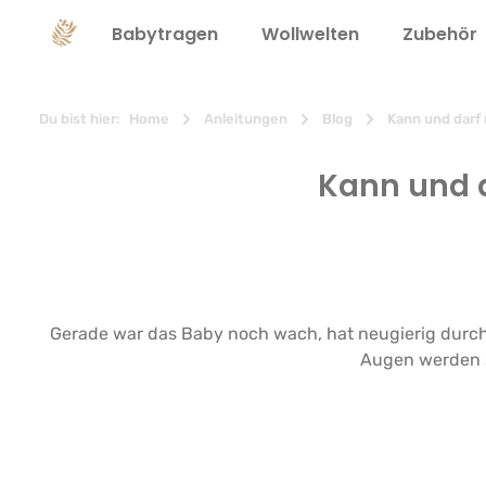
springen
Zur Hauptnavigation springen
Babytragen
Wollwelten
Zubehör
Du bist hier:
Home
Anleitungen
Blog
Kann und darf 
Kann und d
Gerade war das Baby noch wach, hat neugierig durch d
Augen werden sc