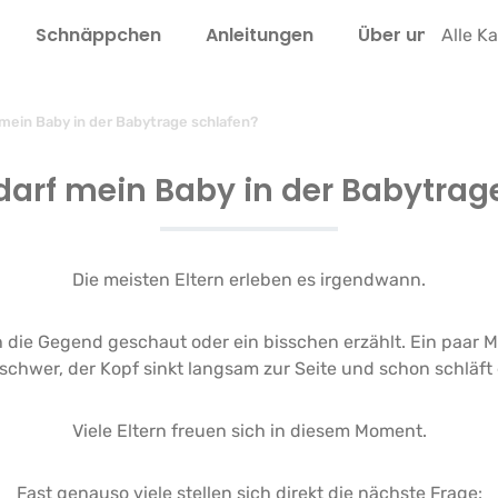
Schnäppchen
Anleitungen
Über uns
L
Alle K
mein Baby in der Babytrage schlafen?
arf mein Baby in der Babytrag
Die meisten Eltern erleben es irgendwann.
ie Gegend geschaut oder ein bisschen erzählt. Ein paar Min
hwer, der Kopf sinkt langsam zur Seite und schon schläft e
Viele Eltern freuen sich in diesem Moment.
Fast genauso viele stellen sich direkt die nächste Frage: