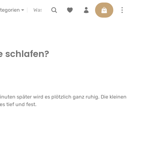
Warenkorb enthäl
ELIBA vor Ort erleben
Gutscheine
ategorien
e schlafen?
uten später wird es plötzlich ganz ruhig. Die kleinen
s tief und fest.