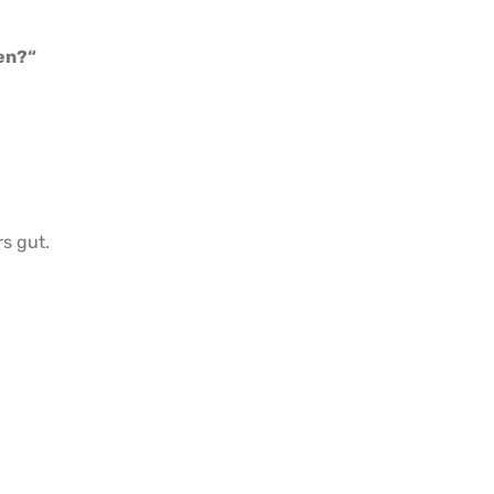
en?“
s gut.