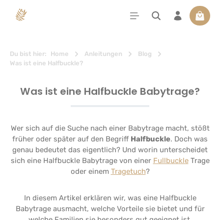
alt springen
Waren
Du bist hier:
Home
Anleitungen
Blog
Was ist eine Halfbuckle?
Was ist eine Halfbuckle Babytrage?
Wer sich auf die Suche nach einer Babytrage macht, stößt
früher oder später auf den Begriff
Halfbuckle
. Doch was
genau bedeutet das eigentlich? Und worin unterscheidet
sich eine Halfbuckle Babytrage von einer
Fullbuckle
Trage
oder einem
Tragetuch
?
In diesem Artikel erklären wir, was eine Halfbuckle
Babytrage ausmacht, welche Vorteile sie bietet und für
welche Familien sie besonders gut geeignet ist.