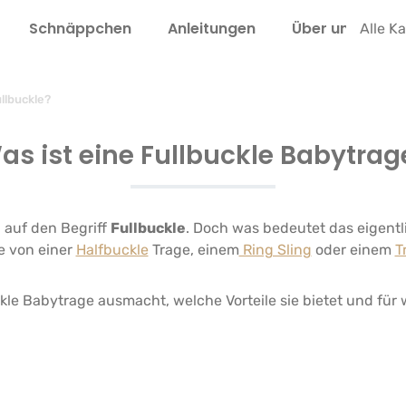
Schnäppchen
Anleitungen
Über uns
L
Alle K
ullbuckle?
as ist eine Fullbuckle Babytrag
 auf den Begriff
Fullbuckle
. Doch was bedeutet das eigentl
e von einer
Halfbuckle
Trage, einem
Ring Sling
oder einem
T
uckle Babytrage ausmacht, welche Vorteile sie bietet und für 