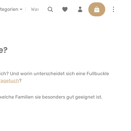
Warenkorb enthäl
ELIBA vor Ort erleben
Gutscheine
ategorien
e?
ich? Und worin unterscheidet sich eine Fullbuckle
ragetuch
?
welche Familien sie besonders gut geeignet ist.