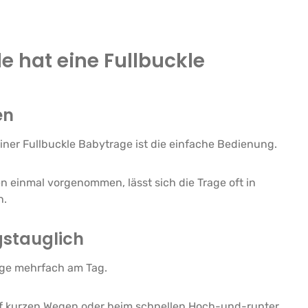
e hat eine Fullbuckle
en
einer Fullbuckle Babytrage ist die einfache Bedienung.
n einmal vorgenommen, lässt sich die Trage oft in
n.
gstauglich
rage mehrfach am Tag.
f kurzen Wegen oder beim schnellen Hoch-und-runter