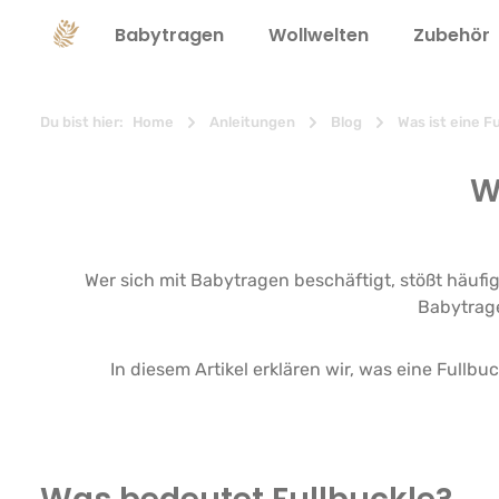
springen
Zur Hauptnavigation springen
Babytragen
Wollwelten
Zubehör
Du bist hier:
Home
Anleitungen
Blog
Was ist eine F
W
Wer sich mit Babytragen beschäftigt, stößt häufig
Babytrag
In diesem Artikel erklären wir, was eine Fullb