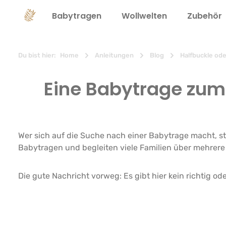
springen
Zur Hauptnavigation springen
Babytragen
Wollwelten
Zubehör
Du bist hier:
Home
Anleitungen
Blog
Halfbuckle ode
Eine Babytrage zum
Wer sich auf die Suche nach einer Babytrage macht, st
Babytragen und begleiten viele Familien über mehrere
Die gute Nachricht vorweg: Es gibt hier kein richtig o