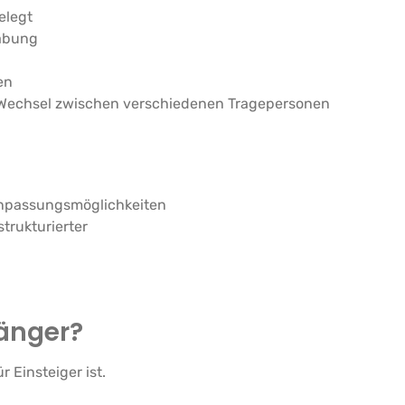
elegt
abung
en
 Wechsel zwischen verschiedenen Tragepersonen
Anpassungsmöglichkeiten
trukturierter
fänger?
 Einsteiger ist.