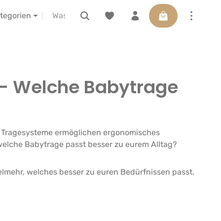
Warenkorb enthäl
ELIBA vor Ort erleben
Gutscheine
ategorien
 – Welche Babytrage
e Tragesysteme ermöglichen ergonomisches
welche Babytrage passt besser zu eurem Alltag?
vielmehr, welches besser zu euren Bedürfnissen passt.