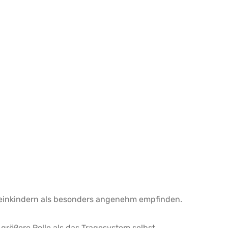
 Kleinkindern als besonders angenehm empfinden.
 größere Rolle als das Tragesystem selbst.