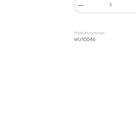
Produkt Anzahl: G
Produktnummer:
WU10046