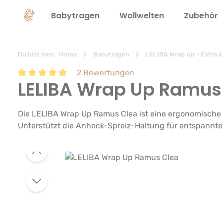
springen
Zur Hauptnavigation springen
Babytragen
Wollwelten
Zubehör
Du bist hier:
Home
Babytragen
LELIBA Wrap Up - Extra l
2 Bewertungen
LELIBA Wrap Up Ramus
Durchschnittliche Bewertung von 5 von 5 Sternen
Die LELIBA Wrap Up Ramus Clea ist eine ergonomische W
Unterstützt die Anhock-Spreiz-Haltung für entspannte
Bildergalerie überspringen