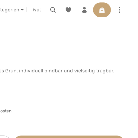
Warenkorb enthäl
ELIBA vor Ort erleben
Gutscheine
ategorien
Grün, individuell bindbar und vielseitig tragbar.
kosten