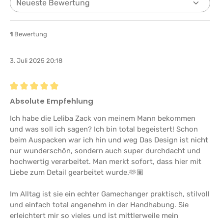
1
Bewertung
3. Juli 2025 20:18
Bewertung mit 5 von 5 Sternen
Absolute Empfehlung
Ich habe die Leliba Zack von meinem Mann bekommen
und was soll ich sagen? Ich bin total begeistert! Schon
beim Auspacken war ich hin und weg Das Design ist nicht
nur wunderschön, sondern auch super durchdacht und
hochwertig verarbeitet. Man merkt sofort, dass hier mit
Liebe zum Detail gearbeitet wurde.🫶🏽
Im Alltag ist sie ein echter Gamechanger praktisch, stilvoll
und einfach total angenehm in der Handhabung. Sie
erleichtert mir so vieles und ist mittlerweile mein