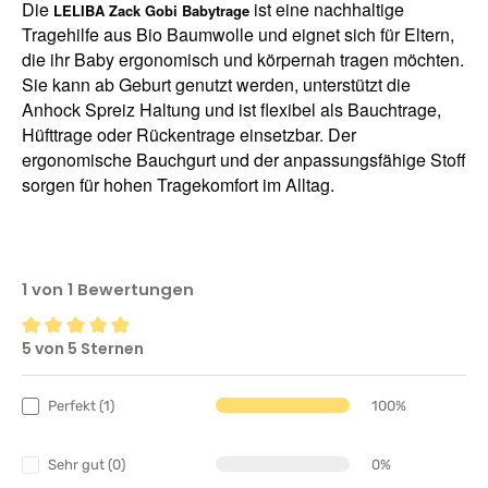
Die
ist eine nachhaltige
LELIBA Zack Gobi Babytrage
Tragehilfe aus Bio Baumwolle und eignet sich für Eltern,
die ihr Baby ergonomisch und körpernah tragen möchten.
Sie kann ab Geburt genutzt werden, unterstützt die
Anhock Spreiz Haltung und ist flexibel als Bauchtrage,
Hüfttrage oder Rückentrage einsetzbar. Der
ergonomische Bauchgurt und der anpassungsfähige Stoff
sorgen für hohen Tragekomfort im Alltag.
1 von 1 Bewertungen
5 von 5 Sternen
Durchschnittliche Bewertung von 5 von 5 Sternen
Perfekt (1)
100%
Sehr gut (0)
0%