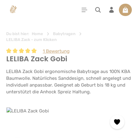
alt springen
Waren
Du bist hier:
Home
Babytragen
LELIBA Zack - zum Klicken
1 Bewertung
LELIBA Zack Gobi
Durchschnittliche Bewertung von 5 von 5 Sternen
LELIBA Zack Gobi ergonomische Babytrage aus 100% KBA
Baumwolle. Natürliches Sanddesign, schnell angelegt und
individuell anpassbar. Geeignet ab Geburt bis 18 kg und
unterstützt die Anhock Spreiz Haltung.
Bildergalerie überspringen