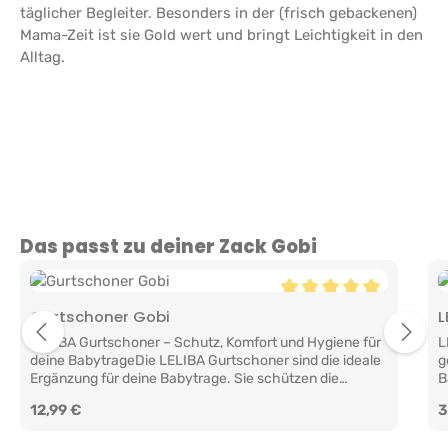
täglicher Begleiter. Besonders in der (frisch gebackenen)
Mama-Zeit ist sie Gold wert und bringt Leichtigkeit in den
Alltag.
Produktgalerie überspringen
Das passt zu deiner Zack Gobi
Durchschnittliche Bewe
Gurtschoner Gobi
L
LELIBA Gurtschoner – Schutz, Komfort und Hygiene für
L
deine BabytrageDie LELIBA Gurtschoner sind die ideale
g
Ergänzung für deine Babytrage. Sie schützen die
B
Schulterträger zuverlässig vor Speichel, kleinen
H
Regulärer Preis:
12,99 €
R
3
Spuckunfällen und Abnutzung und sorgen gleichzeitig
d
für zusätzlichen Komfort für dein Baby. Praktisch im
k