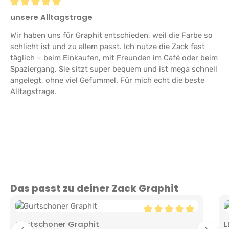
Bewertung mit 5 von 5 Sternen
unsere Alltagstrage
Wir haben uns für Graphit entschieden, weil die Farbe so
schlicht ist und zu allem passt. Ich nutze die Zack fast
täglich – beim Einkaufen, mit Freunden im Café oder beim
Spaziergang. Sie sitzt super bequem und ist mega schnell
angelegt, ohne viel Gefummel. Für mich echt die beste
Alltagstrage.
Produktgalerie überspringen
Das passt zu deiner Zack Graphit
Durchschnittliche Bewe
Gurtschoner Graphit
L