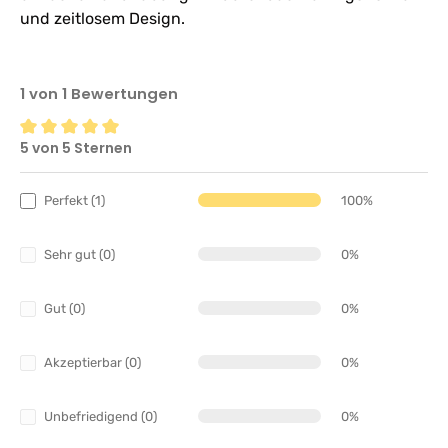
und zeitlosem Design.
1 von 1 Bewertungen
5 von 5 Sternen
Durchschnittliche Bewertung von 5 von 5 Sternen
Perfekt (1)
100%
Sehr gut (0)
0%
Gut (0)
0%
Akzeptierbar (0)
0%
Unbefriedigend (0)
0%