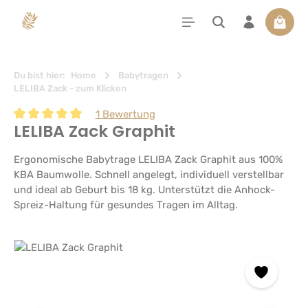
alt springen
Waren
Du bist hier:
Home
Babytragen
LELIBA Zack - zum Klicken
1 Bewertung
LELIBA Zack Graphit
Durchschnittliche Bewertung von 5 von 5 Sternen
Ergonomische Babytrage LELIBA Zack Graphit aus 100%
KBA Baumwolle. Schnell angelegt, individuell verstellbar
und ideal ab Geburt bis 18 kg. Unterstützt die Anhock-
Spreiz-Haltung für gesundes Tragen im Alltag.
Bildergalerie überspringen