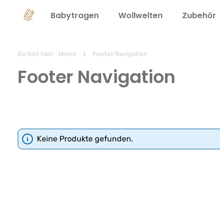
springen
Zur Hauptnavigation springen
Babytragen
Wollwelten
Zubehör
Du bist hier:
Home
Footer Navigation
Footer Navigation
Keine Produkte gefunden.