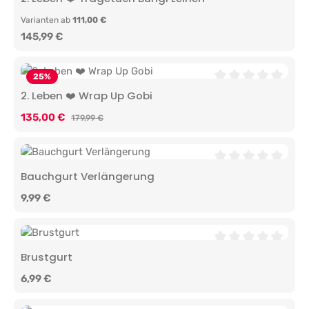
Varianten ab
111,00 €
Regulärer Preis:
145,99 €
25
%
Durchschnittliche 
2. Leben ❤️ Wrap Up Gobi
Verkaufspreis:
135,00 €
Regulärer Preis:
179,99 €
Durchschnittliche 
Bauchgurt Verlängerung
Regulärer Preis:
9,99 €
Durchschnittliche 
Brustgurt
Regulärer Preis:
6,99 €