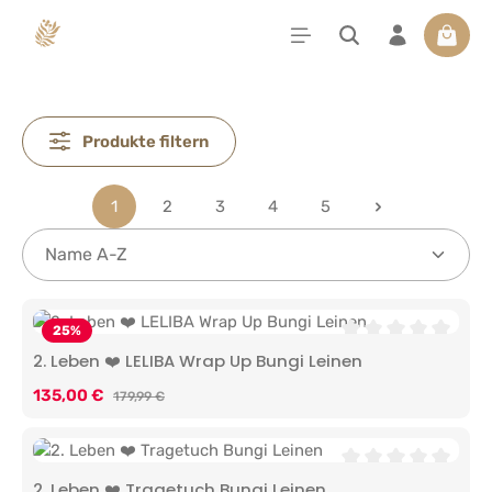
alt springen
Waren
Produkte filtern
1
2
3
4
5
Seite
Seite
Seite
Seite
Seite
25
%
Durchschnittliche 
2. Leben ❤️ LELIBA Wrap Up Bungi Leinen
Verkaufspreis:
135,00 €
Regulärer Preis:
179,99 €
Durchschnittliche 
2. Leben ❤️ Tragetuch Bungi Leinen