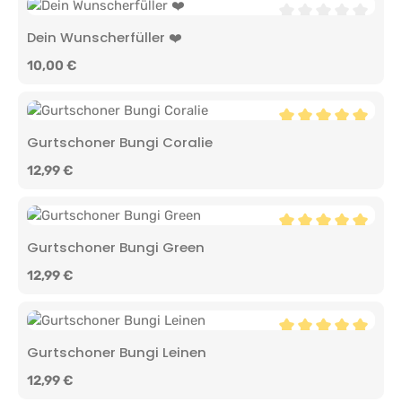
Durchschnittliche 
Dein Wunscherfüller ❤️
Regulärer Preis:
10,00 €
Durchschnittliche 
Gurtschoner Bungi Coralie
Regulärer Preis:
12,99 €
Durchschnittliche 
Gurtschoner Bungi Green
Regulärer Preis:
12,99 €
Durchschnittliche 
Gurtschoner Bungi Leinen
Regulärer Preis:
12,99 €